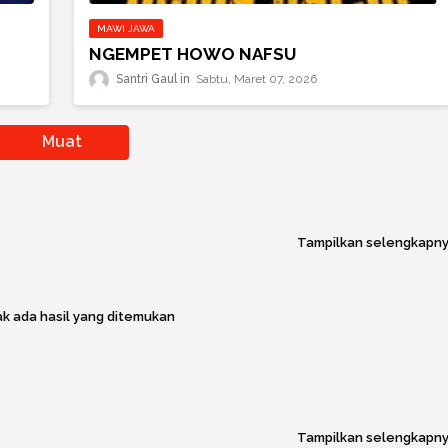
MAWI JAWA
NGEMPET HOWO NAFSU
Santri Gaul
Sabtu, Maret 07, 2026
Muat
postingan
lainnya
Tampilkan selengkapn
k ada hasil yang ditemukan
Tampilkan selengkapn