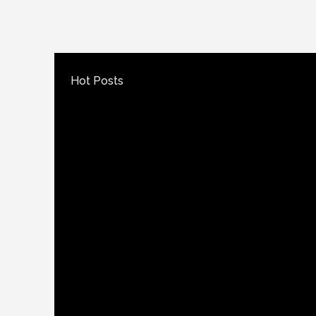
Hot Posts
Error:
Tak ada hasil yang ditemukan