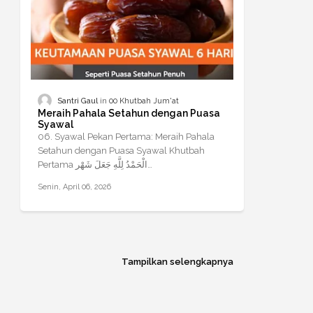
Santri Gaul
00 Khutbah Jum'at
Meraih Pahala Setahun dengan Puasa
Syawal
06. Syawal Pekan Pertama: Meraih Pahala
Setahun dengan Puasa Syawal Khutbah
Pertama الْحَمْدُ لِلَّهِ جَعَلَ شَهْر…
Senin, April 06, 2026
Tampilkan selengkapnya