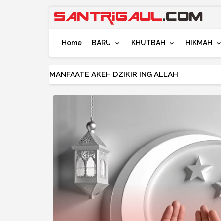
Home
BARU
KHUTBAH
HIKMAH
Bilalan terawih, wirid dan doa terawih beserta