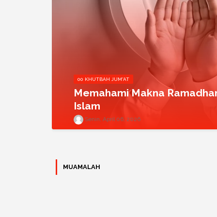
00 KHUTBAH JUM'AT
Memahami Makna Ramadhan
Islam
Senin, April 06, 2026
MUAMALAH