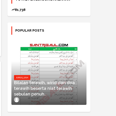
81,738
POPULAR POSTS
AMALIAH
Bilalan terawih, wirid dan doa
terawih beserta niat terawih
sebulan penuh..
Santri Gaul
Selasa, Maret 12, 2024