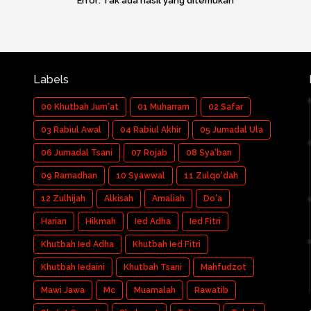
Error:
Tak ada hasil yang ditemukan
Labels
00 Khutbah Jum'at
01 Muharram
02 Safar
03 Rabiul Awal
04 Rabiul Akhir
05 Jumadal Ula
06 Jumadal Tsani
07 Rojab
08 Sya'ban
09 Ramadhan
10 Syawwal
11 Zulqo'dah
12 Zulhijah
Alkisah
Amaliah
Do'a
Harian
Hikmah
Ied Adha
Ied Fitri
Khutbah Ied Adha
Khutbah Ied Fitri
Khutbah Iedaini
Khutbah Tsani
Mahfudzot
Mawi Jawa
Mc
Muamalah
Rawatib