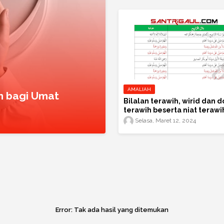
AMALIAH
 bagi Umat
Bilalan terawih, wirid dan d
terawih beserta niat terawi
sebulan penuh..
Selasa, Maret 12, 2024
Error:
Tak ada hasil yang ditemukan