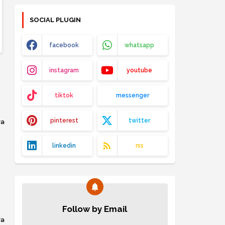
SOCIAL PLUGIN
facebook
whatsapp
instagram
youtube
tiktok
messenger
pinterest
twitter
ya
linkedin
rss
Follow by Email
ya