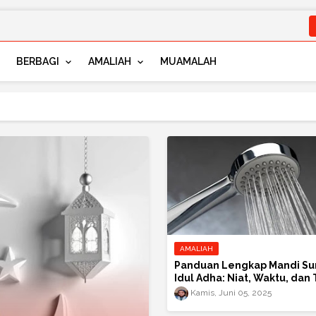
BERBAGI
AMALIAH
MUAMALAH
 niat terawih sebulan penuh..
AMALIAH
Panduan Lengkap Mandi S
Idul Adha: Niat, Waktu, dan 
Cara
Kamis, Juni 05, 2025